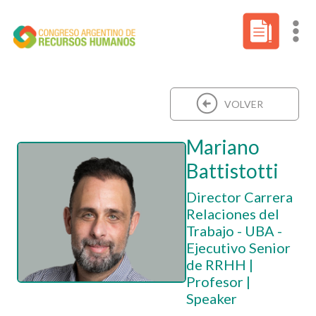
VOLVER
Mariano
Battistotti
Director Carrera
Relaciones del
Trabajo - UBA -
Ejecutivo Senior
de RRHH |
Profesor |
Speaker